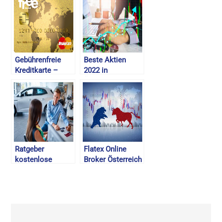
Gebührenfreie
Beste Aktien
Kreditkarte –
2022 in
Advanzia Bank
Österreich –
FREE Mastercard
Dividenden Aktien
Gold – Goldene
& Empfehlungen
Kreditkarte in
Österreich –
August 2026
Ratgeber
Flatex Online
kostenlose
Broker Österreich
Autobewertung
– Erfahrungen,
2026 : welche
Vorteile,
Vorteile bietet sie
Konditionen/Gebühren
in Österreich?
– August 2026