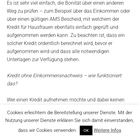
Es ist sehr viel einfach, die Bonität über einen anderen
Weg zu prüfen – zum Beispiel über das Einkommen oder
über einen gültigen AMS Bescheid, mit welchem der
Kredit für Hausfrauen ebenfalls einfach geprüft und
aufgenommen werden kann. Zu beachten ist, dass ein
solcher Kredit ordentlich berechnet wird, bevor er
aufgenommen wird und dass alle notwendigen
Unterlagen zur Verfügung stehen.
Kredit ohne Einkommensnachweis – wie funktioniert
das?
Wer einen Kredit aufnehmen möchte und dabei keinen
Einkommensnachweis zur Verfügung hat, der wird es gar
Cookies erleichtern die Bereitstellung unserer Dienste. Mit der
nicht so leicht haben, einen passenden Kredit zu
Nutzung unserer Dienste erklären Sie sich damit einverstanden,
bekommen. In den meisten Fällen ist der
dass wir Cookies verwenden.
Weitere Infos
OK
Einkommensnachweis in jedem Fall obligatorisch und