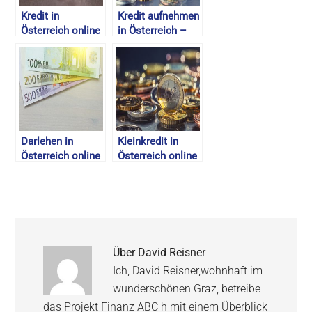
Kredit in
Kredit aufnehmen
Österreich online
in Österreich –
beantragen –
Kreditaufnahme
Online Kredit
Onlinekredit –
Vergleich –
Ablauf/Anleitung
August 2026
– 2026
Darlehen in
Kleinkredit in
Österreich online
Österreich online
beantragen –
beantragen –
Günstige Online
August 2026
Kredite – 2026
Über
David Reisner
Ich, David Reisner,wohnhaft im
wunderschönen Graz, betreibe
das Projekt Finanz ABC h mit einem Überblick