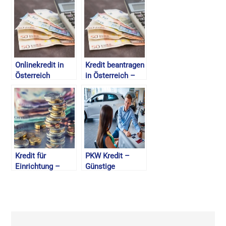
Onlinekredit in
Kredit beantragen
Österreich
in Österreich –
aufnehmen –
Online Kredit
Kredit Angebote
Ablauf – August
vergleichen –
2026
2026
Kredit für
PKW Kredit –
Einrichtung –
Günstige
Onlinekredit
Autofinanzierung
Anbieter in
mit Onlinekredit –
Österreich –
2026
August 2026