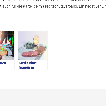
tig die verschiedenen Voraussetzungen der Bank in Bezug auf Si
t auch für die Kartei beim Kreditschutzverband. Ein negativer Ei
tien
Kredit ohne
Bonität in
ch –
Österreich –
en Aktien
Kredit trotz KSV
hlungen
Eintrag – August
2026