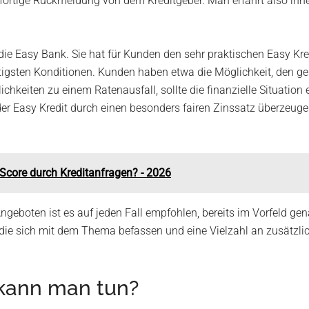
sofortige Rückmeldung von dem Kreditgeber. Man erfährt also in
st die Easy Bank. Sie hat für Kunden den sehr praktischen Easy K
igsten Konditionen. Kunden haben etwa die Möglichkeit, den gesa
hkeiten zu einem Ratenausfall, sollte die finanzielle Situation
der Easy Kredit durch einen besonders fairen Zinssatz überzeug
Score durch Kreditanfragen? - 2026
eboten ist es auf jeden Fall empfohlen, bereits im Vorfeld gena
die sich mit dem Thema befassen und eine Vielzahl an zusätzli
 kann man tun?