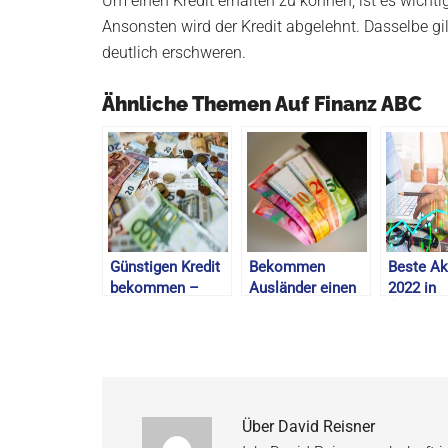
Um einen Kredit erhalten zu können, ist es wich
Ansonsten wird der Kredit abgelehnt. Dasselbe gil
deutlich erschweren.
Ähnliche Themen Auf Finanz ABC
Günstigen Kredit
Bekommen
Beste Ak
bekommen –
Ausländer einen
2022 in
Aktueller
Kredit in der
Österrei
Kreditvergleich –
Schweiz
Dividend
August 2026
ausgezahlt? –
& Empfe
2026
Über
David Reisner