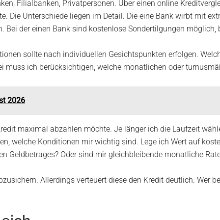
banken, Filialbanken, Privatpersonen. Über einen online Kreditve
e. Die Unterschiede liegen im Detail. Die eine Bank wirbt mit ex
. Bei der einen Bank sind kostenlose Sondertilgungen möglich,
onen sollte nach individuellen Gesichtspunkten erfolgen. Welch
ei muss ich berücksichtigen, welche monatlichen oder turnusmä
ust 2026
 Kredit maximal abzahlen möchte. Je länger ich die Laufzeit wäh
, welche Konditionen mir wichtig sind. Lege ich Wert auf koste
en Geldbetrages? Oder sind mir gleichbleibende monatliche Rate
bzusichern. Allerdings verteuert diese den Kredit deutlich. Wer b